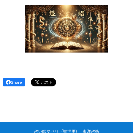
Share
占い師マセリ（智世里） | 東洋占術